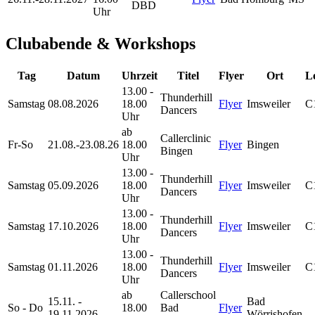
DBD
Uhr
Clubabende & Workshops
Tag
Datum
Uhrzeit
Titel
Flyer
Ort
L
13.00 -
Thunderhill
Samstag
08.08.2026
18.00
Flyer
Imsweiler
C
Dancers
Uhr
ab
Callerclinic
Fr-So
21.08.-23.08.26
18.00
Flyer
Bingen
Bingen
Uhr
13.00 -
Thunderhill
Samstag
05.09.2026
18.00
Flyer
Imsweiler
C
Dancers
Uhr
13.00 -
Thunderhill
Samstag
17.10.2026
18.00
Flyer
Imsweiler
C
Dancers
Uhr
13.00 -
Thunderhill
Samstag
01.11.2026
18.00
Flyer
Imsweiler
C
Dancers
Uhr
ab
Callerschool
15.11. -
Bad
So - Do
18.00
Bad
Flyer
19.11.2026
Wörrishofen