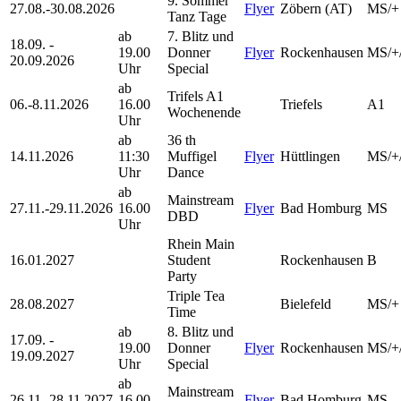
9. Sommer
27.08.-30.08.2026
Flyer
Zöbern (AT)
MS/+
Tanz Tage
ab
7. Blitz und
18.09. -
19.00
Donner
Flyer
Rockenhausen
MS/+
20.09.2026
Uhr
Special
ab
Trifels A1
06.-8.11.2026
16.00
Triefels
A1
Wochenende
Uhr
ab
36 th
14.11.2026
11:30
Muffigel
Flyer
Hüttlingen
MS/+
Uhr
Dance
ab
Mainstream
27.11.-29.11.2026
16.00
Flyer
Bad Homburg
MS
DBD
Uhr
Rhein Main
16.01.2027
Student
Rockenhausen
B
Party
Triple Tea
28.08.2027
Bielefeld
MS/+
Time
ab
8. Blitz und
17.09. -
19.00
Donner
Flyer
Rockenhausen
MS/+
19.09.2027
Uhr
Special
ab
Mainstream
26.11.-28.11.2027
16.00
Flyer
Bad Homburg
MS